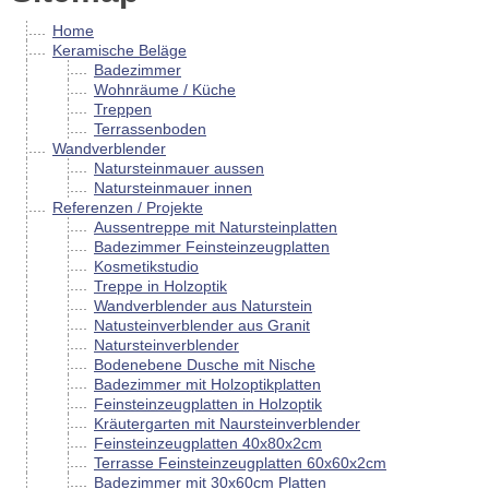
Home
Keramische Beläge
Badezimmer
Wohnräume / Küche
Treppen
Terrassenboden
Wandverblender
Natursteinmauer aussen
Natursteinmauer innen
Referenzen / Projekte
Aussentreppe mit Natursteinplatten
Badezimmer Feinsteinzeugplatten
Kosmetikstudio
Treppe in Holzoptik
Wandverblender aus Naturstein
Natusteinverblender aus Granit
Natursteinverblender
Bodenebene Dusche mit Nische
Badezimmer mit Holzoptikplatten
Feinsteinzeugplatten in Holzoptik
Kräutergarten mit Naursteinverblender
Feinsteinzeugplatten 40x80x2cm
Terrasse Feinsteinzeugplatten 60x60x2cm
Badezimmer mit 30x60cm Platten