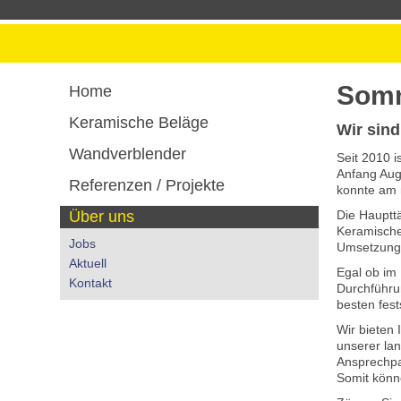
Somm
Home
Keramische Beläge
Wir sind
Wandverblender
Seit 2010 
Anfang Augu
Referenzen / Projekte
konnte am 
Über uns
Die Haupttä
Keramische 
Jobs
Umsetzung 
Aktuell
Egal ob im 
Kontakt
Durchführun
besten fest
Wir bieten 
unserer lan
Ansprechpar
Somit könn