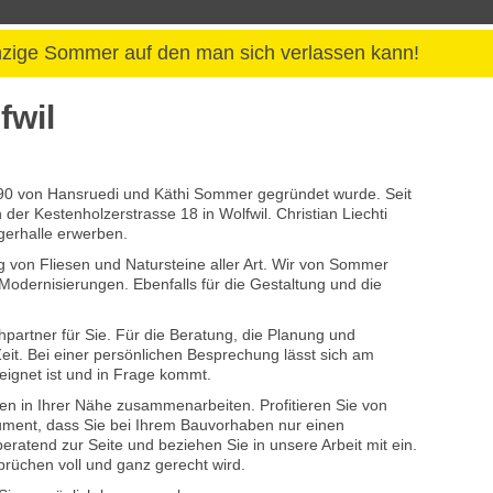
einzige Sommer auf den man sich verlassen kann!
fwil
1990 von Hansruedi und Käthi Sommer gegründet wurde. Seit
r Kestenholzerstrasse 18 in Wolfwil. Christian Liechti
erhalle erwerben.
g von Fliesen und Natursteine aller Art. Wir von Sommer
odernisierungen. Ebenfalls für die Gestaltung und die
hpartner für Sie. Für die Beratung, die Planung und
it. Bei einer persönlichen Besprechung lässt sich am
eignet ist und in Frage kommt.
men in Ihrer Nähe zusammenarbeiten. Profitieren Sie von
gument, dass Sie bei Ihrem Bauvorhaben nur einen
ratend zur Seite und beziehen Sie in unsere Arbeit mit ein.
rüchen voll und ganz gerecht wird.