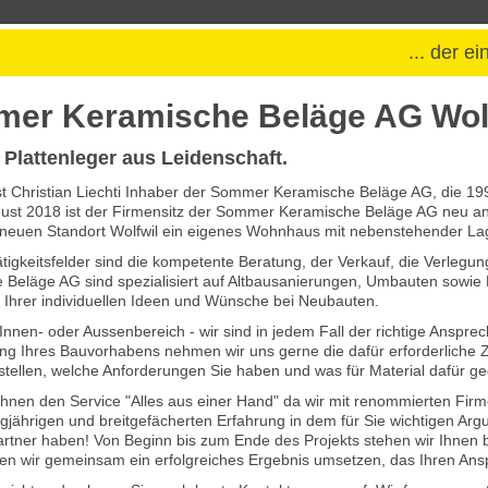
... der 
er Keramische Beläge AG Wol
 Plattenleger aus Leidenschaft.
ist Christian Liechti Inhaber der Sommer Keramische Beläge AG, die 
st 2018 ist der Firmensitz der Sommer Keramische Beläge AG neu an de
neuen Standort Wolfwil ein eigenes Wohnhaus mit nebenstehender Lag
tigkeitsfelder sind die kompetente Beratung, der Verkauf, die Verlegun
Beläge AG sind spezialisiert auf Altbausanierungen, Umbauten sowie M
Ihrer individuellen Ideen und Wünsche bei Neubauten.
Innen- oder Aussenbereich - wir sind in jedem Fall der richtige Ansprec
g Ihres Bauvorhabens nehmen wir uns gerne die dafür erforderliche Ze
stellen, welche Anforderungen Sie haben und was für Material dafür ge
Ihnen den Service "Alles aus einer Hand" da wir mit renommierten Fir
gjährigen und breitgefächerten Erfahrung in dem für Sie wichtigen Ar
tner haben! Von Beginn bis zum Ende des Projekts stehen wir Ihnen be
en wir gemeinsam ein erfolgreiches Ergebnis umsetzen, das Ihren Ansp